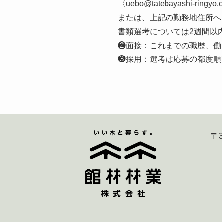
〈uebo@tatebayashi-ri
または、上記の勤務地住所へ
書類選考については2週間以
❷面接：これまでの職歴、働
❸採用：選考は応募の都度順
〒3