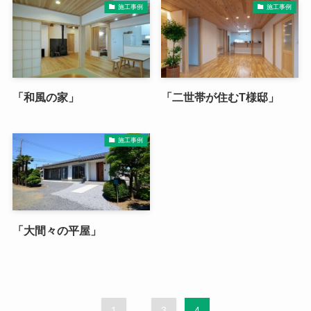
施工事例
施工事例
「和風の家」
「二世帯が住むT様邸」
施工事例
「大間々の平屋」
1
...
3
4